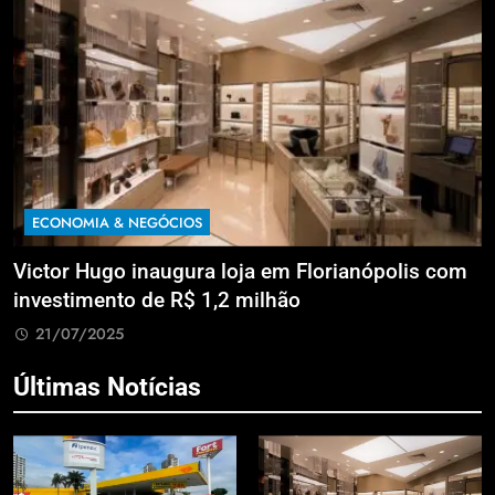
ECONOMIA & NEGÓCIOS
a
Victor Hugo inaugura loja em Florianópolis com
M
investimento de R$ 1,2 milhão
B
21/07/2025
Últimas Notícias