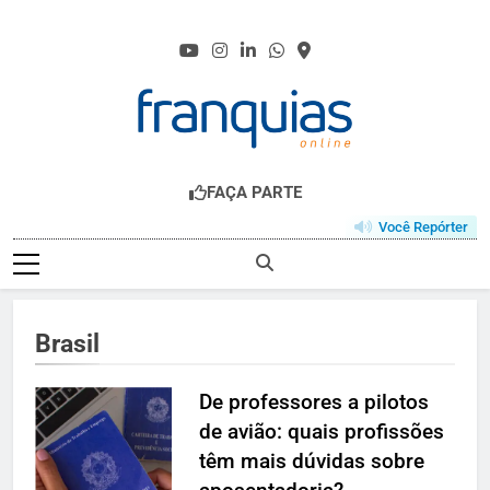
Skip
to
content
FRANQUIAS.ONL
O HUB DO FRANCHISING
FAÇA PARTE
Você Repórter
Brasil
De professores a pilotos
de avião: quais profissões
têm mais dúvidas sobre