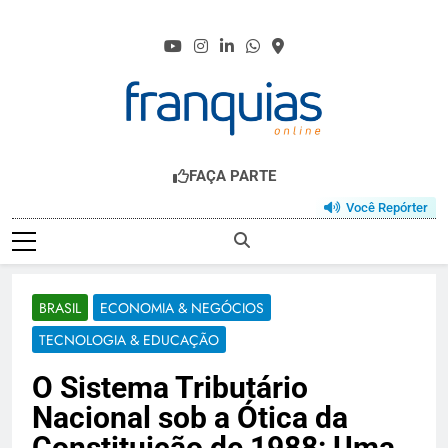
Skip
to
content
FRANQUIAS.ONL
O HUB DO FRANCHISING
FAÇA PARTE
Você Repórter
BRASIL
ECONOMIA & NEGÓCIOS
TECNOLOGIA & EDUCAÇÃO
O Sistema Tributário
Nacional sob a Ótica da
Constituição de 1988: Uma