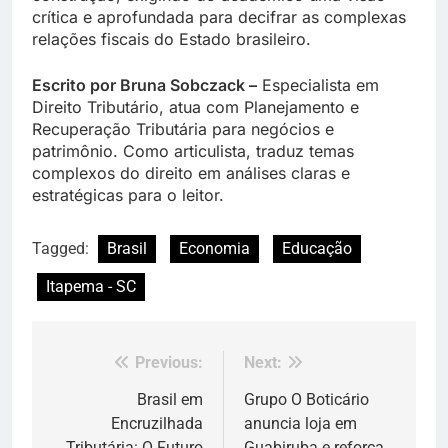
crítica e aprofundada para decifrar as complexas
relações fiscais do Estado brasileiro.
Escrito por Bruna Sobczack –
Especialista em
Direito Tributário, atua com Planejamento e
Recuperação Tributária para negócios e
patrimônio. Como articulista, traduz temas
complexos do direito em análises claras e
estratégicas para o leitor.
Tagged:
Brasil
Economia
Educação
Itapema - SC
Previous:
Next:
Navegação
de
Brasil em
Grupo O Boticário
Encruzilhada
anuncia loja em
Post
Tributária: O Futuro
Guabiruba e reforça