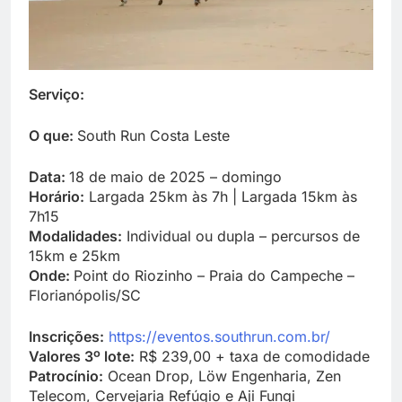
Serviço:
O que:
South Run Costa Leste
Data:
18 de maio de 2025 – domingo
Horário:
Largada 25km às 7h | Largada 15km às
7h15
Modalidades:
Individual ou dupla – percursos de
15km e 25km
Onde:
Point do Riozinho – Praia do Campeche –
Florianópolis/SC
Inscrições:
https://eventos.southrun.com.br/
Valores 3º lote:
R$ 239,00 + taxa de comodidade
Patrocínio:
Ocean Drop, Löw Engenharia, Zen
Telecom, Cervejaria Refúgio e Aji Fungi