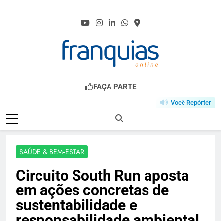
Skip
to
content
FRANQUIAS.ONL
O HUB DO FRANCHISING
FAÇA PARTE
Você Repórter
SAÚDE & BEM‑ESTAR
Circuito South Run aposta
em ações concretas de
sustentabilidade e
responsabilidade ambiental