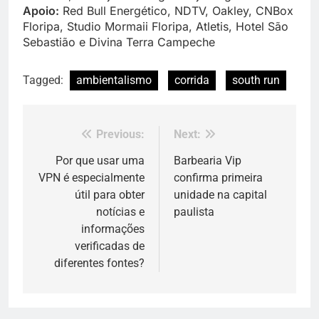
Apoio:
Red Bull Energético, NDTV, Oakley, CNBox
Floripa, Studio Mormaii Floripa, Atletis, Hotel São
Sebastião e Divina Terra Campeche
Tagged:
ambientalismo
corrida
south run
Previous:
Next:
Navegação
de
Por que usar uma
Barbearia Vip
VPN é especialmente
confirma primeira
Post
útil para obter
unidade na capital
notícias e
paulista
informações
verificadas de
diferentes fontes?