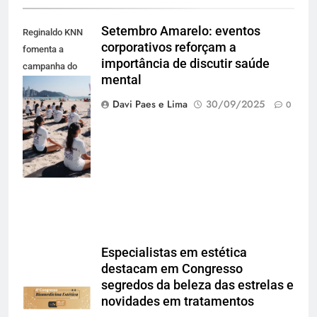
Setembro Amarelo: eventos
Reginaldo KNN
corporativos reforçam a
fomenta a
importância de discutir saúde
campanha do
mental
Setembro
Amarelo com
Davi Paes e Lima
30/09/2025
0
eventos no KNN
Group (Foto
Matheus
Paladino)
Especialistas em estética
destacam em Congresso
segredos da beleza das estrelas e
novidades em tratamentos