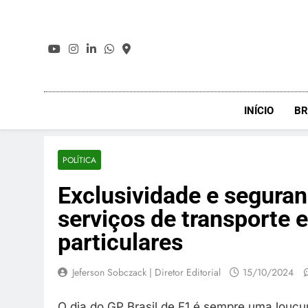
Skip
to
content
INÍCIO
BR
POLÍTICA
Exclusividade e seguran
serviços de transporte 
particulares
Jeferson Sobczack | Diretor Editorial
15/10/2024
O dia do GP Brasil de F1 é sempre uma loucur