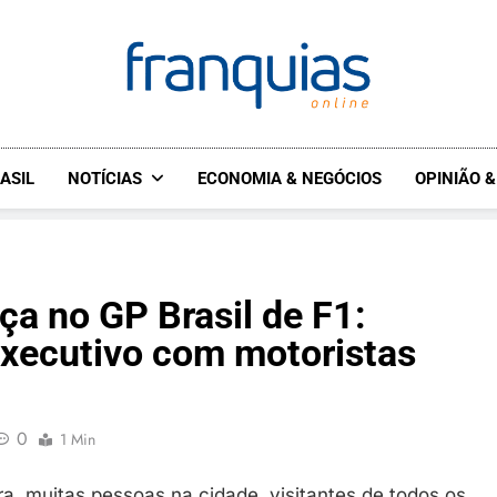
FRANQUIAS.ONLINE
O HUB DO FRANCHISING
ASIL
NOTÍCIAS
ECONOMIA & NEGÓCIOS
OPINIÃO 
ça no GP Brasil de F1:
executivo com motoristas
0
1 Min
a, muitas pessoas na cidade, visitantes de todos os