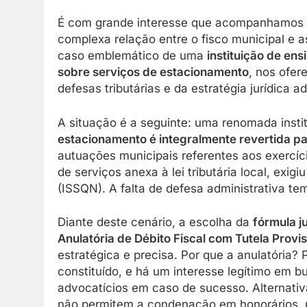
É com grande interesse que acompanhamos 
complexa relação entre o fisco municipal e a
caso emblemático de uma
instituição de ens
sobre serviços de estacionamento
, nos ofe
defesas tributárias e da estratégia jurídica 
A situação é a seguinte: uma renomada insti
estacionamento é integralmente revertida pa
autuações municipais referentes aos exercíc
de serviços anexa à lei tributária local, exi
(ISSQN). A falta de defesa administrativa tem
Diante deste cenário, a escolha da
fórmula j
Anulatória de Débito Fiscal com Tutela Prov
estratégica e precisa. Por que a anulatória? 
constituído, e há um interesse legítimo em 
advocatícios em caso de sucesso. Alternat
não permitem a condenação em honorários, um