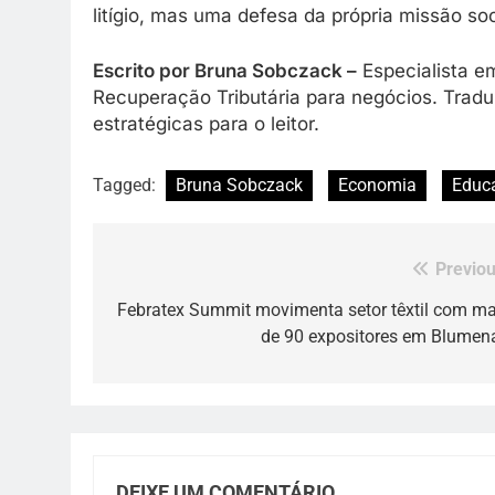
litígio, mas uma defesa da própria missão so
Escrito por Bruna Sobczack –
Especialista em
Recuperação Tributária para negócios. Tradu
estratégicas para o leitor.
Tagged:
Bruna Sobczack
Economia
Educ
Previou
Navegação
de
Febratex Summit movimenta setor têxtil com ma
de 90 expositores em Blumen
Post
DEIXE UM COMENTÁRIO