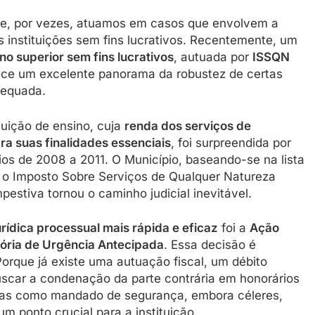
e, por vezes, atuamos em casos que envolvem a
s instituições sem fins lucrativos. Recentemente, um
ino superior sem fins lucrativos
, autuada por
ISSQN
rece um excelente panorama da robustez de certas
adequada.
tuição de ensino, cuja
renda dos serviços de
ra suas finalidades essenciais
, foi surpreendida por
ios de 2008 a 2011. O Município, baseando-se na lista
giu o Imposto Sobre Serviços de Qualquer Natureza
pestiva tornou o caminho judicial inevitável.
urídica processual mais rápida e eficaz
foi a
Ação
isória de Urgência Antecipada
. Essa decisão é
Porque já existe uma autuação fiscal, um débito
buscar a condenação da parte contrária em honorários
ivas como mandado de segurança, embora céleres,
 ponto crucial para a instituição.