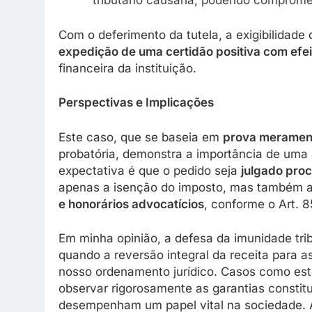
tributário causaria, podendo comprome
Com o deferimento da tutela, a exigibilidade 
expedição de uma certidão positiva com efei
financeira da instituição.
Perspectivas e Implicações
Este caso, que se baseia em
prova meramen
probatória, demonstra a importância de uma 
expectativa é que o pedido seja
julgado pro
apenas a isenção do imposto, mas também 
e honorários advocatícios
, conforme o Art. 
Em minha opinião, a defesa da imunidade trib
quando a reversão integral da receita para a
nosso ordenamento jurídico. Casos como est
observar rigorosamente as garantias constit
desempenham um papel vital na sociedade. A