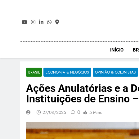
Skip
to
content
INÍCIO
BR
BRASIL
ECONOMIA & NEGÓCIOS
OPINIÃO & COLUNISTAS
Ações Anulatórias e a 
Instituições de Ensino 
0
27/08/2025
5 Mins