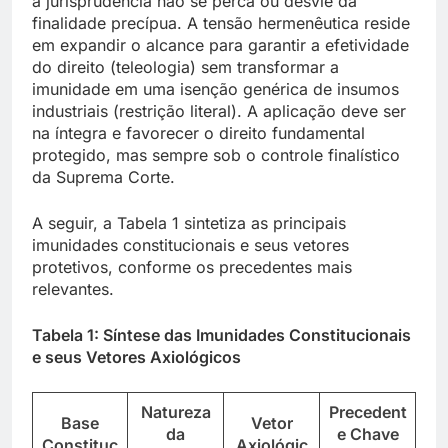
a jurisprudência não se perca ou desvie da
finalidade precípua. A tensão hermenêutica reside
em expandir o alcance para garantir a efetividade
do direito (teleologia) sem transformar a
imunidade em uma isenção genérica de insumos
industriais (restrição literal). A aplicação deve ser
na íntegra e favorecer o direito fundamental
protegido, mas sempre sob o controle finalístico
da Suprema Corte.
A seguir, a Tabela 1 sintetiza as principais
imunidades constitucionais e seus vetores
protetivos, conforme os precedentes mais
relevantes.
Tabela 1: Síntese das Imunidades Constitucionais
e seus Vetores Axiológicos
Natureza
Precedent
Base
Vetor
da
e Chave
Constituc
Axiológic