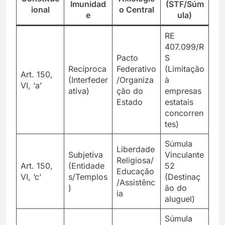
Imunidad
(STF/Súm
ional
o Central
e
ula)
RE
407.099/R
Pacto
S
Recíproca
Federativo
(Limitação
Art. 150,
(Interfeder
/Organiza
à
VI, ‘a’
ativa)
ção do
empresas
Estado
estatais
concorren
tes)
Súmula
Liberdade
Subjetiva
Vinculante
Religiosa/
Art. 150,
(Entidade
52
Educação
VI, ‘c’
s/Templos
(Destinaç
/Assistênc
)
ão do
ia
aluguel)
Súmula