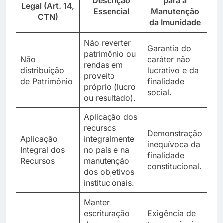
Descrição
para a
Legal (Art. 14,
Essencial
Manutenção
CTN)
da Imunidade
Não reverter
Garantia do
patrimônio ou
Não
caráter não
rendas em
distribuição
lucrativo e da
proveito
de Patrimônio
finalidade
próprio (lucro
social.
ou resultado).
Aplicação dos
recursos
Demonstração
Aplicação
integralmente
inequívoca da
Integral dos
no país e na
finalidade
Recursos
manutenção
constitucional.
dos objetivos
institucionais.
Manter
escrituração
Exigência de