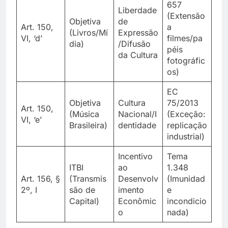
657
Liberdade
(Extensão
Objetiva
de
Art. 150,
a
(Livros/Mí
Expressão
VI, ‘d’
filmes/pa
dia)
/Difusão
péis
da Cultura
fotográfic
os)
EC
Objetiva
Cultura
75/2013
Art. 150,
(Música
Nacional/I
(Exceção:
VI, ‘e’
Brasileira)
dentidade
replicação
industrial)
Incentivo
Tema
ITBI
ao
1.348
Art. 156, §
(Transmis
Desenvolv
(Imunidad
2º, I
são de
imento
e
Capital)
Econômic
incondicio
o
nada)