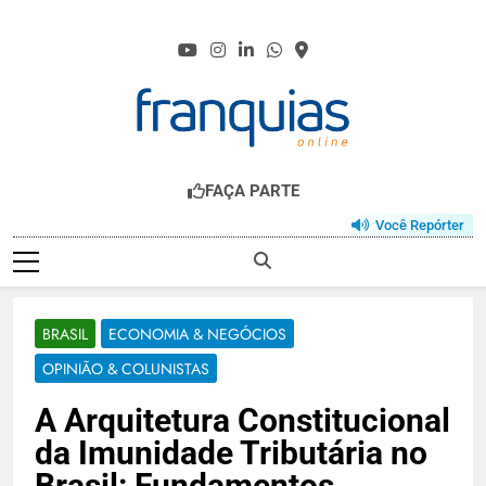
Skip
to
content
FRANQUIAS.ONL
O HUB DO FRANCHISING
FAÇA PARTE
Você Repórter
BRASIL
ECONOMIA & NEGÓCIOS
OPINIÃO & COLUNISTAS
A Arquitetura Constitucional
da Imunidade Tributária no
Brasil: Fundamentos,