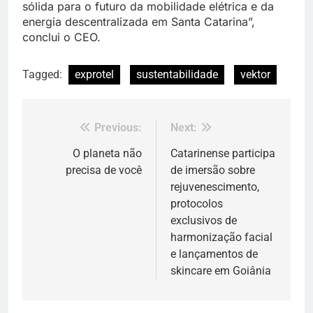
sólida para o futuro da mobilidade elétrica e da
energia descentralizada em Santa Catarina”,
conclui o CEO.
Tagged:
exprotel
sustentabilidade
vektor
Previous:
Next:
Navegação
de
O planeta não
Catarinense participa
precisa de você
de imersão sobre
Post
rejuvenescimento,
protocolos
exclusivos de
harmonização facial
e lançamentos de
skincare em Goiânia