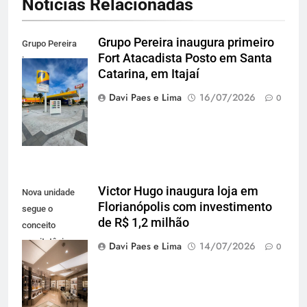
Notícias Relacionadas
Grupo Pereira inaugura primeiro
Grupo Pereira
Fort Atacadista Posto em Santa
inaugura o
Catarina, em Itajaí
primeiro Posto
Fort Atacadista
Davi Paes e Lima
16/07/2026
0
em SC, em Itajaí
Victor Hugo inaugura loja em
Nova unidade
Florianópolis com investimento
segue o
de R$ 1,2 milhão
conceito
arquitetônico
Davi Paes e Lima
14/07/2026
0
mais recente da
marca e reforça
o varejo de alto