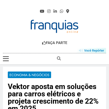
Skip
to
content
FRANQUIAS.ONL
O HUB DO FRANCHISING
FAÇA PARTE
Você Repórter
ECONOMIA & NEGÓCIOS
Vektor aposta em soluções
para carros elétricos e
projeta crescimento de 22%
em 2025