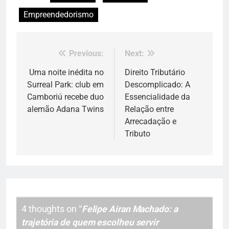
Empreendedorismo
Previous:
Next:
Navegação
de
Uma noite inédita no
Direito Tributário
Surreal Park: club em
Descomplicado: A
Post
Camboriú recebe duo
Essencialidade da
alemão Adana Twins
Relação entre
Arrecadação e
Tributo
4 thoughts on “
Felipe Airan Machado: a
trajetória de quem escolheu servir