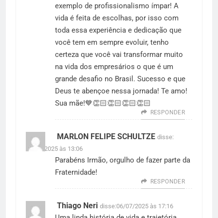
exemplo de profissionalismo ímpar! A
vida é feita de escolhas, por isso com
toda essa experiência e dedicação que
você tem em sempre evoluir, tenho
certeza que você vai transformar muito
na vida dos empresários o que é um
grande desafio no Brasil. Sucesso e que
Deus te abençoe nessa jornada! Te amo!
Sua mãe!💙👏🏻👏🏻👏🏻👏🏻
RESPONDER
MARLON FELIPE SCHULTZE
disse:
05/07/2025 às 13:06
Parabéns Irmão, orgulho de fazer parte da
Fraternidade!
RESPONDER
Thiago Neri
disse:
06/07/2025 às 17:16
Uma linda história de vida e trajetória