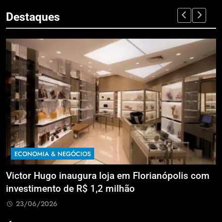
Destaques
ECONOMIA & NEGÓCIOS
EC
ictor Hugo inaugura loja em Florianópolis com
Mar
nvestimento de R$ 1,2 milhão
BC
23/06/2026
2