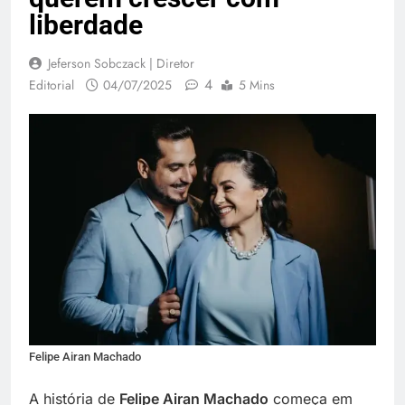
liberdade
Jeferson Sobczack | Diretor
4
Editorial
04/07/2025
5 Mins
Felipe Airan Machado
A história de
Felipe Airan Machado
começa em