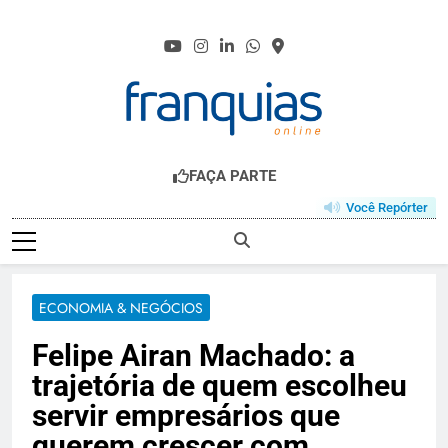
Skip
to
content
FRANQUIAS.ONL
O HUB DO FRANCHISING
FAÇA PARTE
Você Repórter
ECONOMIA & NEGÓCIOS
Felipe Airan Machado: a
trajetória de quem escolheu
servir empresários que
querem crescer com