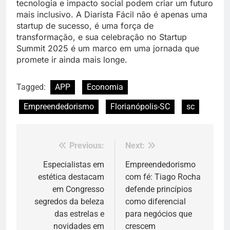
tecnologia e impacto social podem criar um futuro
mais inclusivo. A Diarista Fácil não é apenas uma
startup de sucesso, é uma força de
transformação, e sua celebração no Startup
Summit 2025 é um marco em uma jornada que
promete ir ainda mais longe.
Tagged:
APP
Economia
Empreendedorismo
Florianópolis-SC
sc
Previous:
Next:
Navegação
de
Especialistas em
Empreendedorismo
estética destacam
com fé: Tiago Rocha
Post
em Congresso
defende princípios
segredos da beleza
como diferencial
das estrelas e
para negócios que
novidades em
crescem