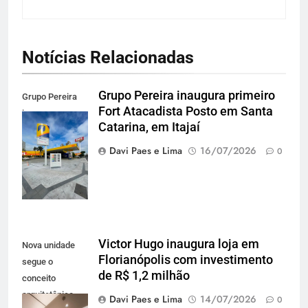
Notícias Relacionadas
Grupo Pereira inaugura primeiro
Grupo Pereira
Fort Atacadista Posto em Santa
inaugura o
Catarina, em Itajaí
primeiro Posto
Fort Atacadista
Davi Paes e Lima
16/07/2026
0
em SC, em Itajaí
Victor Hugo inaugura loja em
Nova unidade
Florianópolis com investimento
segue o
de R$ 1,2 milhão
conceito
arquitetônico
Davi Paes e Lima
14/07/2026
0