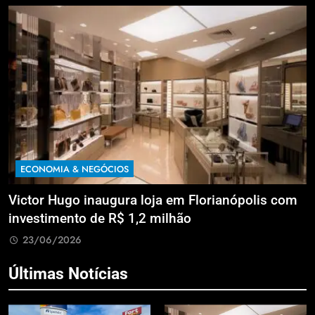
ECONOMIA & NEGÓCIOS
a
Victor Hugo inaugura loja em Florianópolis com
M
investimento de R$ 1,2 milhão
B
23/06/2026
Últimas Notícias