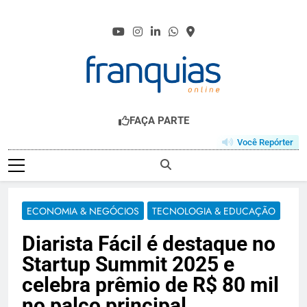
Skip
to
content
FRANQUIAS.ONL
O HUB DO FRANCHISING
FAÇA PARTE
Você Repórter
ECONOMIA & NEGÓCIOS
TECNOLOGIA & EDUCAÇÃO
Diarista Fácil é destaque no
Startup Summit 2025 e
celebra prêmio de R$ 80 mil
no palco principal