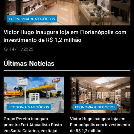
ECONOMIA & NEGÓCIOS
a
Victor Hugo inaugura loja em Florianópolis com
M
investimento de R$ 1,2 milhão
B
14/11/2025
Últimas Notícias
ECONOMIA & NEGÓCIOS
ECONOMIA & NEGÓCIOS
Grupo Pereira inaugura
Victor Hugo inaugura loja em
primeiro Fort Atacadista Posto
Florianópolis com investimento
em Santa Catarina, em Itajaí
de R$ 1,2 milhão