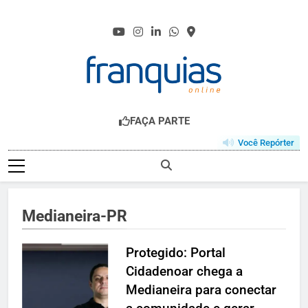
Skip
to
content
FRANQUIAS.ONL
O HUB DO FRANCHISING
FAÇA PARTE
Você Repórter
Medianeira-PR
Protegido: Portal
Cidadenoar chega a
Medianeira para conectar