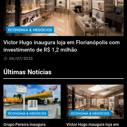
ECONOMIA & NEGÓCIOS
a
Victor Hugo inaugura loja em Florianópolis com
M
investimento de R$ 1,2 milhão
B
06/07/2025
Últimas Notícias
ECONOMIA & NEGÓCIOS
ECONOMIA & NEGÓCIOS
Grupo Pereira inaugura
Victor Hugo inaugura loja em