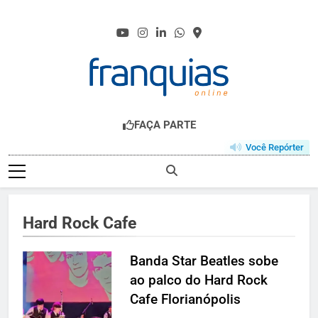
Skip
to
content
FRANQUIAS.ONL
O HUB DO FRANCHISING
FAÇA PARTE
Você Repórter
Hard Rock Cafe
Banda Star Beatles sobe
ao palco do Hard Rock
Cafe Florianópolis