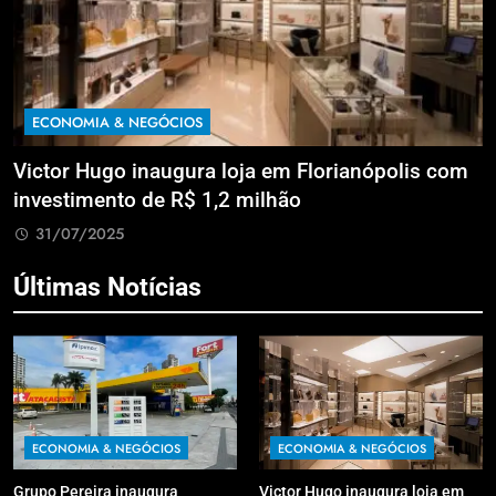
ECONOMIA & NEGÓCIOS
a
Victor Hugo inaugura loja em Florianópolis com
M
investimento de R$ 1,2 milhão
B
31/07/2025
Últimas Notícias
ECONOMIA & NEGÓCIOS
ECONOMIA & NEGÓCIOS
Grupo Pereira inaugura
Victor Hugo inaugura loja em