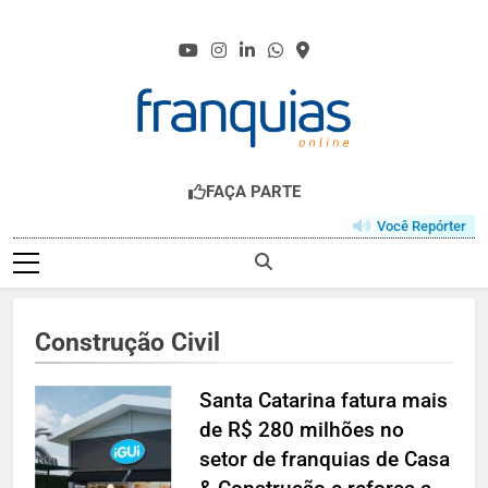
Skip
to
content
FRANQUIAS.ONL
O HUB DO FRANCHISING
FAÇA PARTE
Você Repórter
Construção Civil
Santa Catarina fatura mais
de R$ 280 milhões no
setor de franquias de Casa