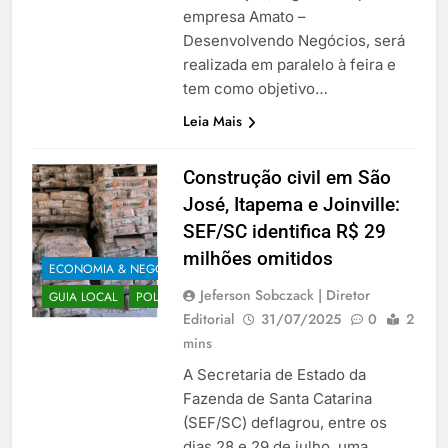
empresa Amato –
Desenvolvendo Negócios, será
realizada em paralelo à feira e
tem como objetivo…
Leia Mais
Construção civil em São
José, Itapema e Joinville:
SEF/SC identifica R$ 29
milhões omitidos
ECONOMIA & NEGÓCIOS
Jeferson Sobczack | Diretor
GUIA LOCAL
POLÍTICA
Editorial
31/07/2025
0
2
mins
A Secretaria de Estado da
Fazenda de Santa Catarina
(SEF/SC) deflagrou, entre os
dias 28 e 29 de julho, uma