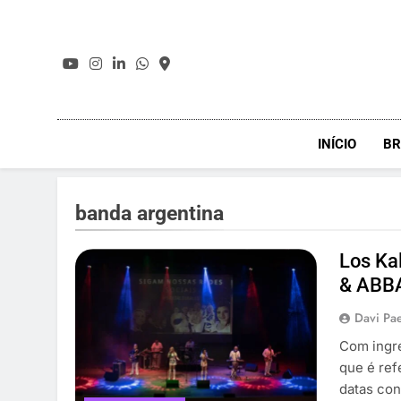
Skip
to
content
INÍCIO
BR
banda argentina
Los Ka
& ABBA
Davi Pa
Com ingre
que é ref
datas con