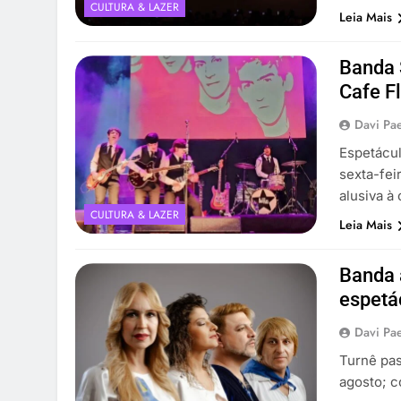
CULTURA & LAZER
Leia Mais
Banda 
Cafe F
Davi Pa
Espetácu
sexta-fei
alusiva 
CULTURA & LAZER
Leia Mais
Banda 
espetá
Davi Pa
Turnê pas
agosto; c